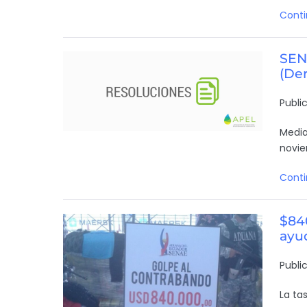
Conti
SENA
(De
Publi
Media
novie
Conti
$84
ayud
Publi
La ta