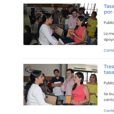
Tas
por
Publi
La me
apoyo
Conti
Tres
tasa
Publi
Se bu
centa
Conti