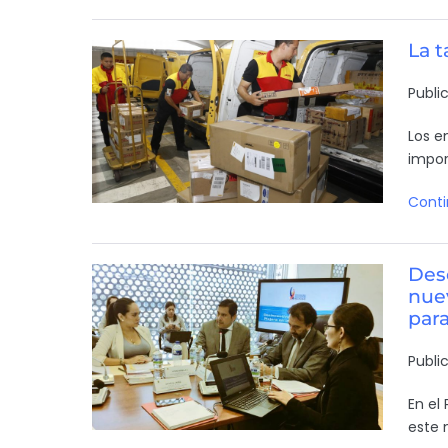
La t
Publi
Los e
impor
Conti
Desd
nuev
para
Publi
En el
este 