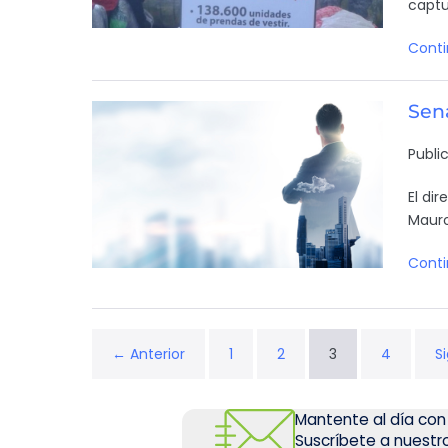
captu
Conti
Sen
Publi
El di
Mauro
Conti
← Anterior
1
2
3
4
S
Mantente al día con
Suscríbete a nuestro