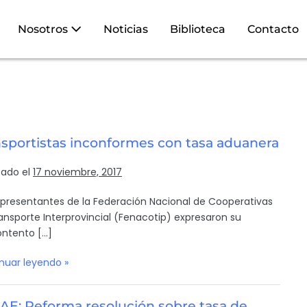
Nosotros
Noticias
Biblioteca
Contacto
nsportistas inconformes con tasa aduanera
cado el
17 noviembre, 2017
epresentantes de la Federación Nacional de Cooperativas
ansporte Interprovincial (Fenacotip) expresaron su
ntento […]
nuar leyendo »
AE: Reforma resolución sobre tasa de