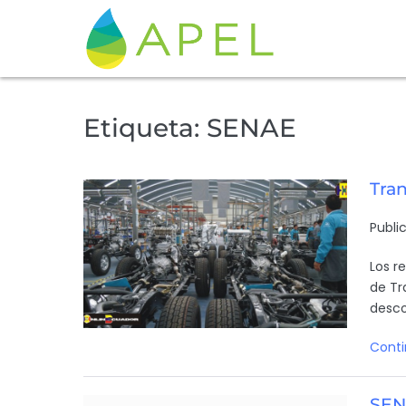
Etiqueta:
SENAE
Tra
Publi
Los r
de Tr
desco
Conti
SEN