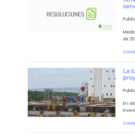
serv
Publi
Media
de 20
Conti
La t
pro
Publi
En vi
inver
Conti