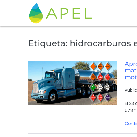
Etiqueta:
hidrocarburos 
Apr
mate
mot
Publi
El 23
078 “
Conti