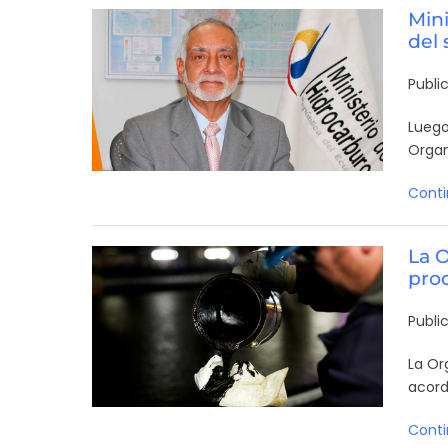
Mini
del 
Publi
Luego
Organ
Conti
La 
pro
Publi
La Or
acord
Conti