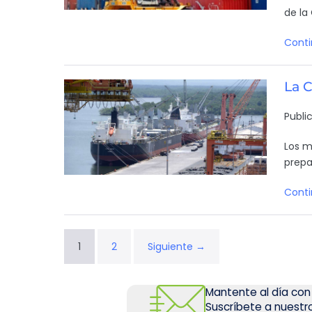
de la
Conti
La 
Publi
Los m
prepa
Conti
1
2
Siguiente →
Mantente al día con
Suscríbete a nuestro