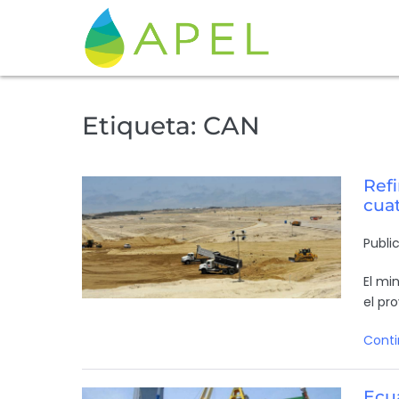
Etiqueta:
CAN
Refi
cuat
Publi
El mi
el pr
Conti
Ecua