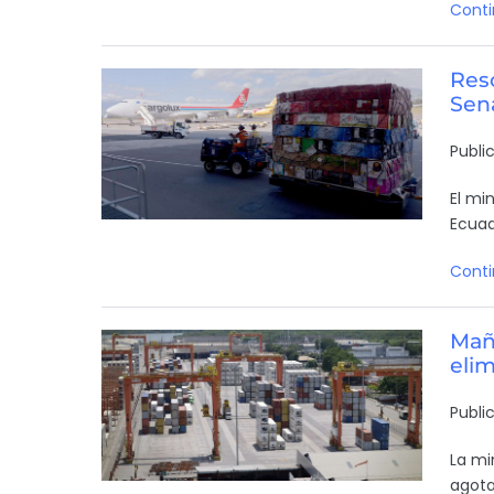
Conti
Reso
Sen
Publi
El mi
Ecuad
Conti
Mañ
elim
Publi
La mi
agota