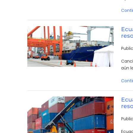
Conti
Ecu
reso
Publi
Canci
aún l
Conti
Ecua
reso
Publi
Ecuad