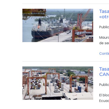
Tas
«otr
Publi
Mauro
de se
Conti
Tasa
CAN 
Publi
El bl
Ecuad