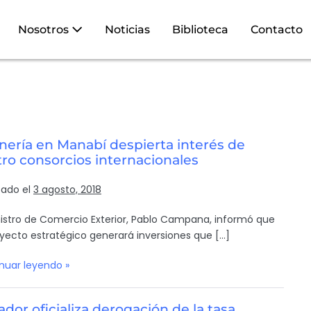
Nosotros
Noticias
Biblioteca
Contacto
nería en Manabí despierta interés de
ro consorcios internacionales
cado el
3 agosto, 2018
nistro de Comercio Exterior, Pablo Campana, informó que
oyecto estratégico generará inversiones que […]
nuar leyendo »
dor oficializa derogación de la tasa