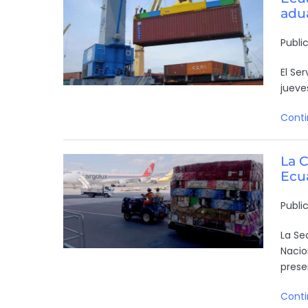
adu
Publi
El Se
jueves
Conti
La C
Ecu
Publi
La Se
Nacio
prese
Conti