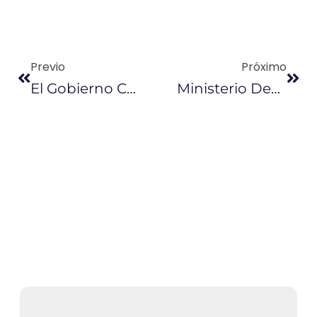
Previo
Próximo
El Gobierno Continúa La Revisión De Contratos Petroleros
Ministerio Desmiente Incremento En Precios De Los Combustibles