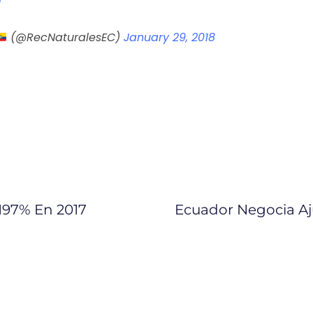
d
(@RecNaturalesEC)
January 29, 2018
197% En 2017