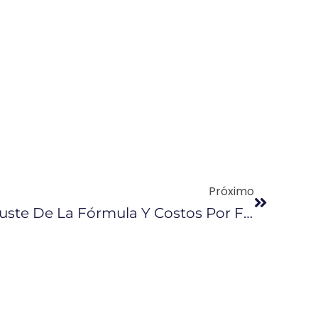
Próximo
Ecuador Negocia Ajuste De La Fórmula Y Costos Por Flete De Preventa Petrolera