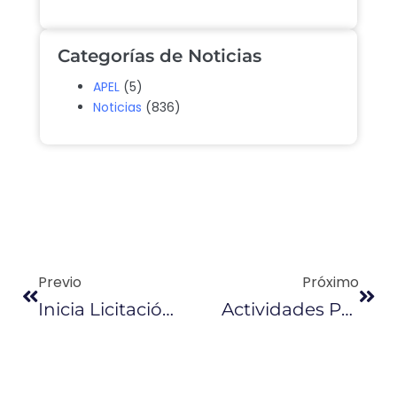
Categorías de Noticias
APEL
(5)
Noticias
(836)
Previo
Próximo
Inicia Licitación Internacional Para Construcción Del Puente Guayaquil – Daule
Actividades Para Prevenir Contaminación En Océanos Se Compartirán En Quito