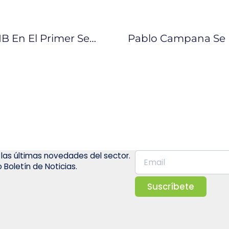
Deuda Pública Cerró En 46,1% Del PIB En El Primer Semestre Del 2018
 las últimas novedades del sector.
 Boletín de Noticias.
Suscríbete