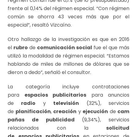
régimen común fue el 6,1% (de lo presupuestado)
frente al 0,14% del régimen especial. “Con régimen
común se ahorra 43 veces más que por el
especial”, resaltó Vizcaíno.
Otro hallazgo de la investigación es que en 2016
el
rubro
de
comunicación social
fue el que más
utilizó la modalidad de régimen especial. “Estamos
hablando de miles de millones de dólares que se
dieron a dedo”, señaló el consultor.
La categoría incluye contrataciones
para
espacios publicitarios
para anuncios
de
radio
y
televisión
(32%), servicios
de
planificación
,
creación
y
ejecución
de
cam
pañas de publicidad
(9,34%), servicios
relacionados con la
solicitud
de
espacios
publicitarios
en estaciones de