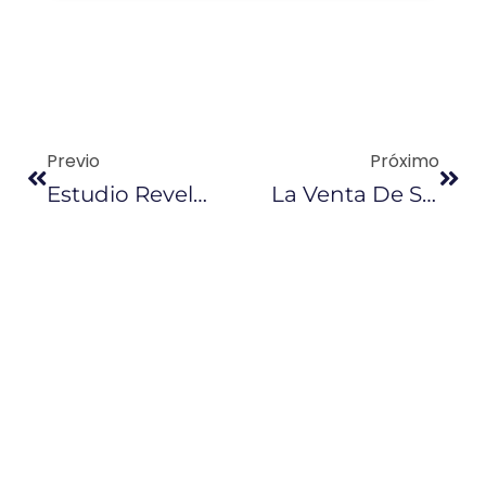
Previo
Próximo
Estudio Revela Abuso De La Contratación Bajo Figura De Régimen Especial
La Venta De Súper Bajó Hasta El 70% En Las Provincias De La Costa