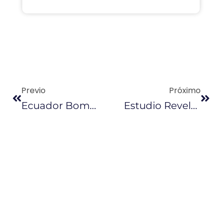
Previo
Próximo
Ecuador Bombeará Crudo Por Oleoducto Peruano
Estudio Revela Abuso De La Contratación Bajo Figura De Régimen Especial