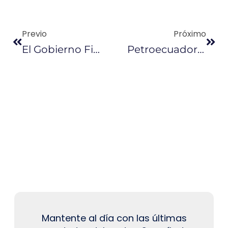
Previo
Próximo
El Gobierno Firmó Contratos Para Reactivar Pozos Cerrados
Petroecuador Saca 2,88 Millones De Barriles De Crudo En Venta Inmediata
Mantente al día con las últimas