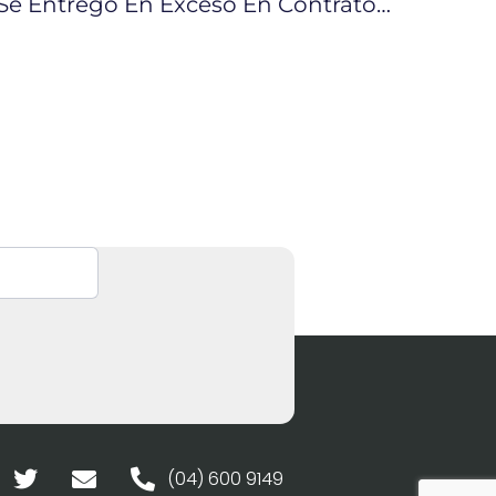
Crudo Ecuatoriano Se Entregó En Exceso En Contratos De Preventa
(04) 600 9149