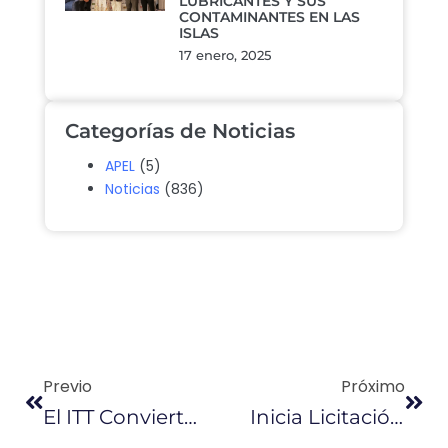
LUBRICANTES Y SUS
CONTAMINANTES EN LAS
ISLAS
17 enero, 2025
Categorías de Noticias
APEL
(5)
Noticias
(836)
Previo
Próximo
El ITT Convierte A Tiputini En Un Punto Estratégico
Inicia Licitación Internacional Para Construcción Del Puente Guayaquil – Daule