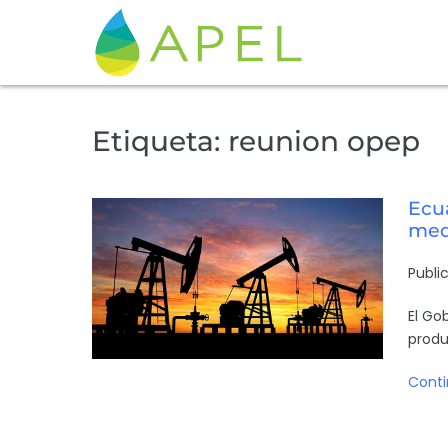
Etiqueta:
reunion opep
Ecu
med
Publi
El Go
produ
Conti