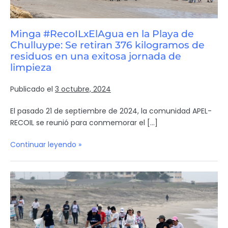
Minga #RecoILxElAgua en la Playa de
Chulluype: Se retiran 376 kilogramos de
residuos en una exitosa jornada de
limpieza
Publicado el
3 octubre, 2024
El pasado 21 de septiembre de 2024, la comunidad APEL-
RECOIL se reunió para conmemorar el […]
Continuar leyendo »