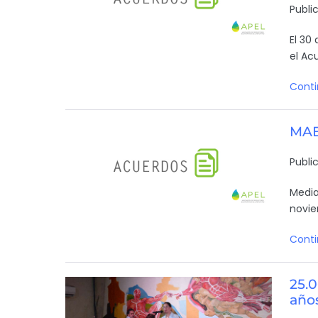
Publi
El 30
el Acu
Conti
MAE:
Publi
Media
novie
Conti
25.
año