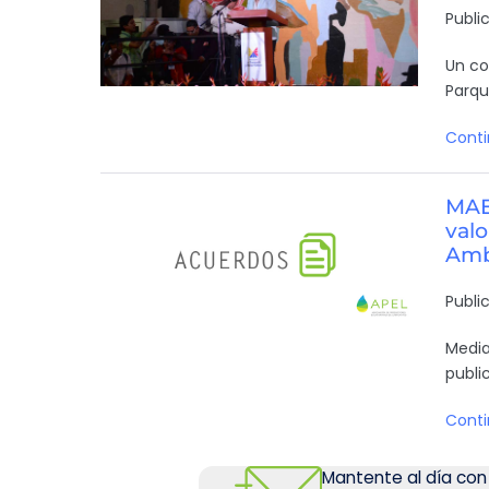
Publi
Un co
Parqu
Conti
MAE:
valo
Amb
Publi
Media
publi
Conti
Mantente al día con