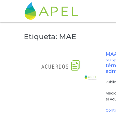
Etiqueta:
MAE
MAA
sus
tér
admi
Publi
Media
el Ac
Conti