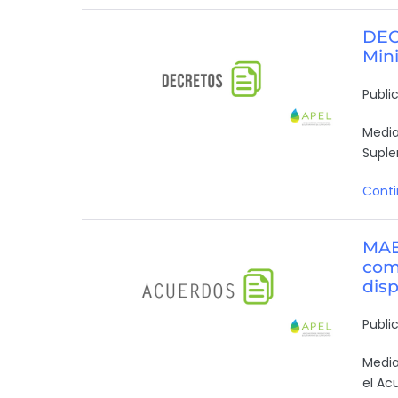
DEC
Min
Publi
Media
Suple
Conti
MAE
com
disp
Publi
Media
el Ac