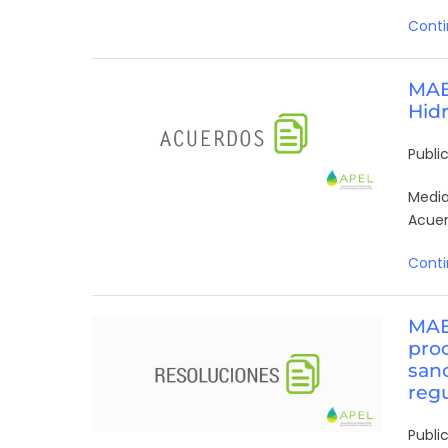
Conti
MAE
Hidr
Publi
Media
Acuer
Conti
MAE
pro
sanc
regu
Publi