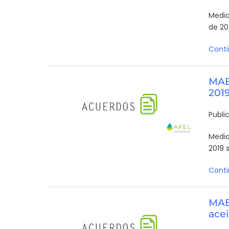
Media
de 20
Conti
MAE:
201
Publi
Median
2019 s
Conti
MAE:
acei