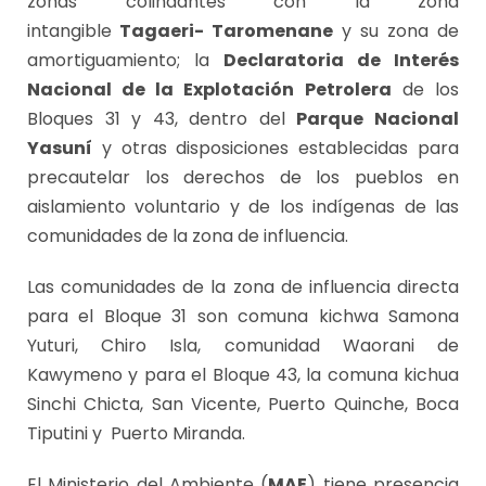
zonas colindantes con la zona
intangible
Tagaeri- Taromenane
y su zona de
amortiguamiento; la
Declaratoria de Interés
Nacional de la Explotación
Petrolera
de los
Bloques 31 y 43, dentro del
Parque Nacional
Yasuní
y otras disposiciones establecidas para
precautelar los derechos de los pueblos en
aislamiento voluntario y de los indígenas de las
comunidades de la zona de influencia.
Las comunidades de la zona de influencia directa
para el Bloque 31 son comuna kichwa Samona
Yuturi, Chiro Isla, comunidad Waorani de
Kawymeno y para el Bloque 43, la comuna kichua
Sinchi Chicta, San Vicente, Puerto Quinche, Boca
Tiputini y Puerto Miranda.
El Ministerio del Ambiente (
MAE
) tiene presencia