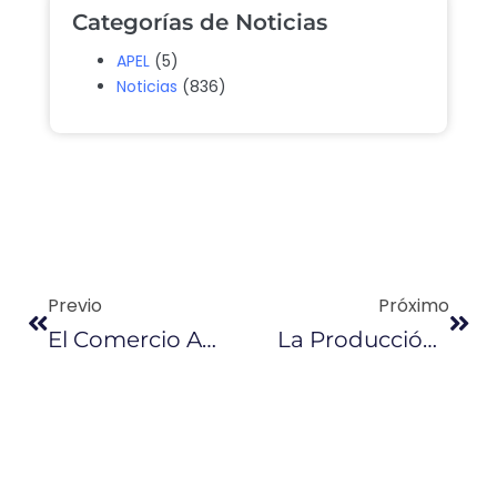
Categorías de Noticias
APEL
(5)
Noticias
(836)
Previo
Próximo
El Comercio Aporta El 21% Del Empleo Adecuado
La Producción De Petróleo De Ishpingo Se Difiere Para El 2020