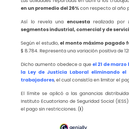
Las utilidades repartidas en abril a los trabaja
en
un promedio del 26%
con respecto al año 
Así lo revela una
encuesta
realizada por
segmentos industrial, comercial y de servic
Según el estudio,
el monto máximo pagado fu
$ 8.784. Representa una variación positiva de 12
Dicho aumento obedece a que
el 21 de marzo 
la Ley de Justicia Laboral
eliminando el 
trabajadores
, el cual consistía en limitar el p
El límite se aplicó a las ganancias distribui
Instituto Ecuatoriano de Seguridad Social (IESS).
el pago sin restricciones. (
I
)