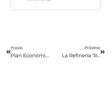
Previo
Próximo
Plan Económico Se Busca Elaborar De Forma Coordinada
La Refinería ‘repotenciada’, Con Paras En Marzo Y Agosto