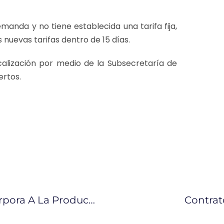
emanda y no tiene establecida una tarifa fija,
 nuevas tarifas dentro de 15 días.
scalización por medio de la Subsecretaría de
ertos.
Un Nuevo Campo Petrolero Se Incorpora A La Producción Nacional Con 1200 Barriles Diarios
Contrat