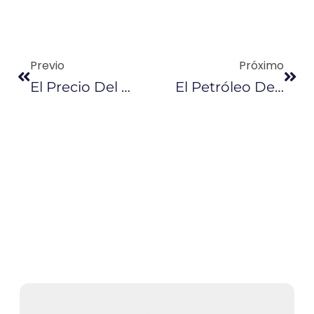
Previo
Próximo
El Precio Del Petróleo Se Recuperó Este Miércoles Y Alcanzó Los $ 46,22
El Petróleo De Texas Sube Un 1,6 % Hasta Los $ 45,33 El Barril