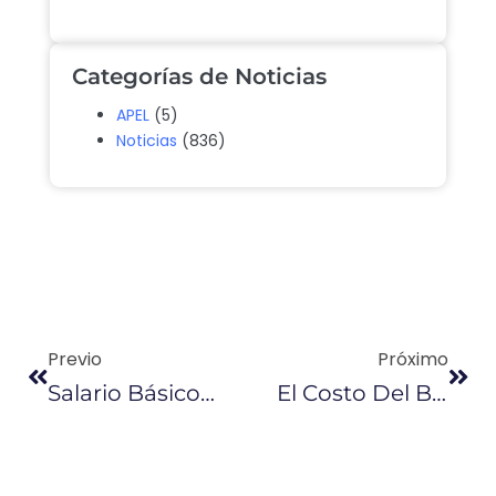
Categorías de Noticias
APEL
(5)
Noticias
(836)
Previo
Próximo
Salario Básico Para 2019 Se Fija En $394
El Costo Del Barril De Petróleo Determinará El Valor De La Súper