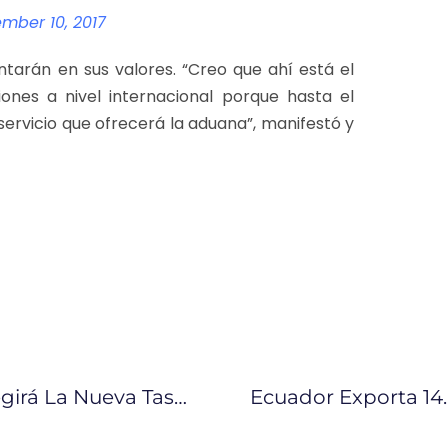
mber 10, 2017
arán en sus valores. “Creo que ahí está el
ones a nivel internacional porque hasta el
ervicio que ofrecerá la aduana”, manifestó y
Desde El Lunes 13 De Noviembre Regirá La Nueva Tasa De Servicio De Control Aduanero Para Las Importaciones