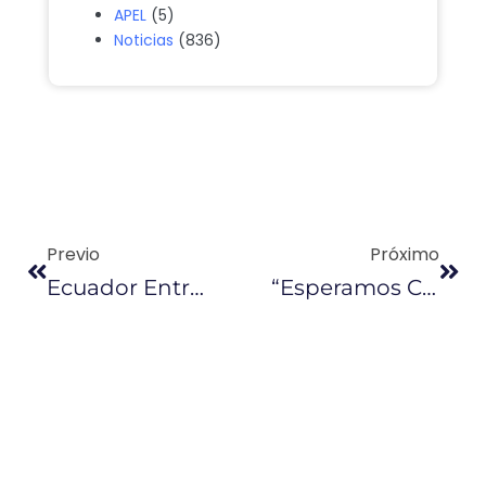
APEL
(5)
Noticias
(836)
Previo
Próximo
Ecuador Entregará Mil Millones De Dólares En Créditos A La Pequeña Empresa
“Esperamos Cerrar El Año Con Crecimiento De 1,9 % O 1,8 %”