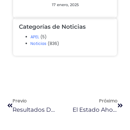
17 enero, 2025
Categorías de Noticias
APEL
(5)
Noticias
(836)
Previo
Próximo
Resultados De Evaluación A 5 Proyectos Hidrocarburíferos Se Conocerán En Diciembre
El Estado Ahorra $ 3 Millones En Evaluación De Obras Petroleras