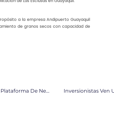
litación de Las Esclusas en Guayaquil.
propósito a la empresa Andipuerto Guayaquil
enamiento de granos secos con capacidad de
Ecuador Se Promociona Como Una Plataforma De Negocios E Inversiones