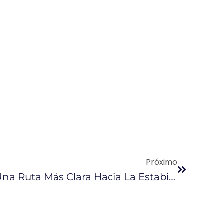
Próximo
Inversionistas Ven Una Ruta Más Clara Hacia La Estabilización Fiscal, Dice Ministro