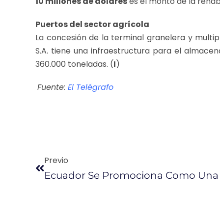
10 millones de dólares
es el monto de la rehabi
Puertos del sector agrícola
La concesión de la terminal granelera y multi
S.A. tiene una infraestructura para el almac
360.000 toneladas. (
I
)
Fuente:
El Telégrafo
Previo