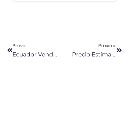
Previo
Próximo
Ecuador Venderá Crudo A Perú De Forma Directa
Precio Estimado Del Petróleo Se Redujo A $ 50,05