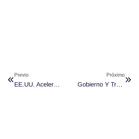
Previo
Próximo
EE.UU. Acelera Las Negociaciones De Acuerdos Comerciales
Gobierno Y Trabajadores Evalúan Nuevos Contratos Laborales