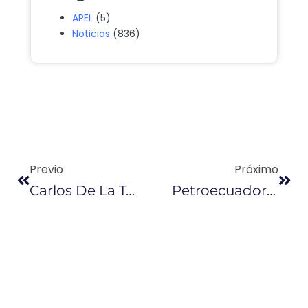
APEL
(5)
Noticias
(836)
Previo
Próximo
Carlos De La Torre: “Hechos Apuntan A Un Cambio Radical”
Petroecuador Adjudica Venta De 1,71 Millones De Fuel Oil A Empresa Mexicana