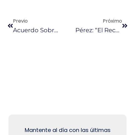
Previo
Próximo
Acuerdo Sobre Recorte De La Producción Petrolera Se Postergó Para Hoy
Pérez: “El Recorte De La Producción De La OPEP No Es Un Mandato”
Mantente al día con las últimas