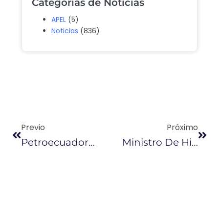
Categorías de Noticias
APEL
(5)
Noticias
(836)
Previo
Próximo
Petroecuador Importará Más Nafta
Ministro De Hidrocarburos: «Lo Que No Se Hizo Es Pedir Extensión De Las Garantías De Los Equipos En Refinería» De Esmeraldas