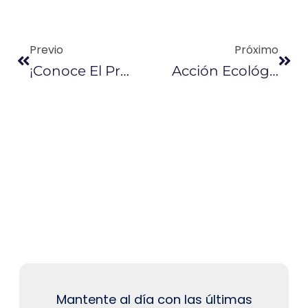
Previo
Próximo
¡Conoce El Protocolo De Bioseguridad Del Sector Lubricantes!
Acción Ecológica: RECOIL Recolecta 1 Tonelada De Envases Lubricantes En Galápagos
Mantente al día con las últimas