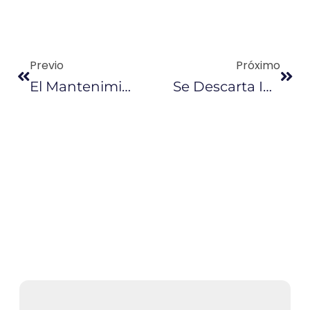
Previo
Próximo
El Mantenimiento De La Refinería Durará 15 Días
Se Descarta Incremento Del IVA, Dice Ministro Pablo Campana