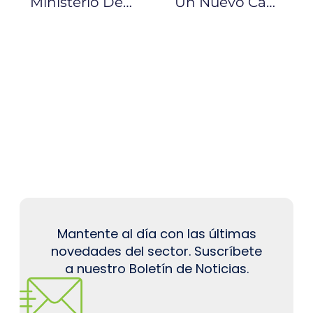
Ministerio Desmiente Supuesto Anuncio Del Retiro De Subsidios A Combustibles
Un Nuevo Campo Petrolero Se Incorpora A La Producción Nacional Con 1200 Barriles Diarios
Mantente al día con las últimas
novedades del sector. Suscríbete
a nuestro Boletín de Noticias.