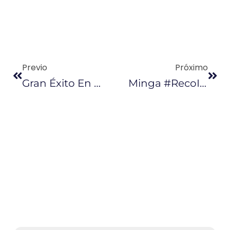
Previo
Próximo
Gran Éxito En La Minga De Limpieza Y Conservación #RECOILxElAgua En Salinas
Minga #RecoILxElAgua En La Playa De Chulluype: Se Retiran 376 Kilogramos De Residuos En Una Exitosa Jornada De Limpieza