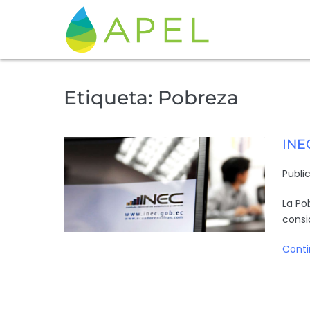
Etiqueta:
Pobreza
INEC
Publi
La Po
consi
Conti