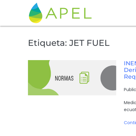
Etiqueta:
JET FUEL
INE
Deri
Req
Publi
Media
ecuat
Conti