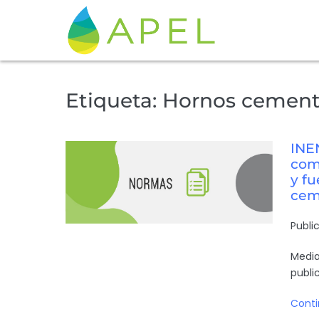
Etiqueta:
Hornos cement
INE
com
y fu
cem
Publi
Media
publi
Conti