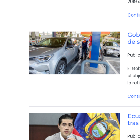
2019 
Conti
Gobi
de s
Publi
El Go
el ob
la re
Conti
Ecua
tras
Publi