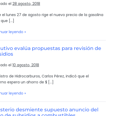
cado el
28 agosto, 2018
 el lunes 27 de agosto rige el nuevo precio de la gasolina
 que […]
nuar leyendo »
utivo evalúa propuestas para revisión de
sidios
cado el
10 agosto, 2018
nistro de Hidrocarburos, Carlos Pérez, indicó que el
rno espera un ahorro de $ […]
nuar leyendo »
isterio desmiente supuesto anuncio del
ro de subsidios a combustibles