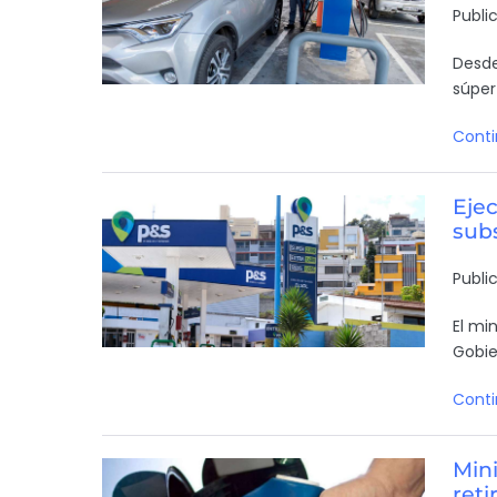
Publi
Desde
súper
Conti
Ejec
sub
Publi
El mi
Gobie
Conti
Min
reti