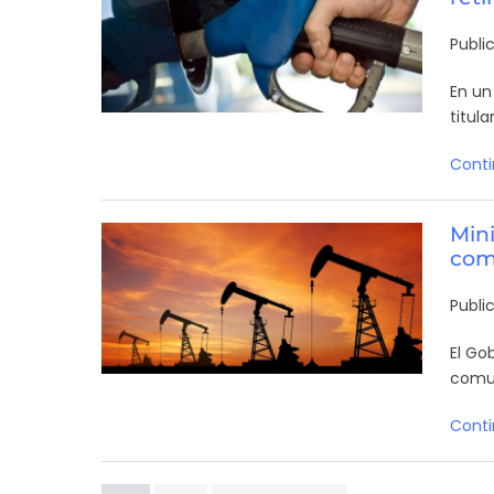
Publi
En un
titul
Conti
Mini
com
Publi
El Go
comun
Conti