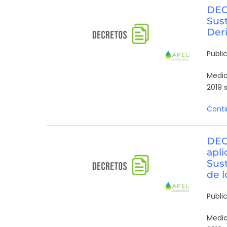
DEC
Sust
Der
Publi
Media
2019 s
Conti
DEC
apli
Sust
de l
Publi
Media