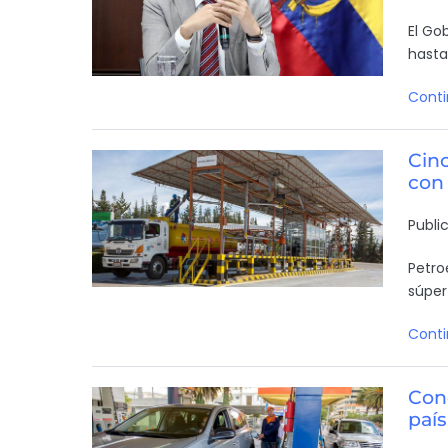
El Go
hasta
Conti
Cinc
con
Publi
Petro
súper
Conti
Cond
país