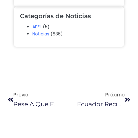
Categorías de Noticias
APEL
(5)
Noticias
(836)
Previo
Próximo
Pese A Que Ecuador Ofreció El Petróleo Como Garantía, No Se Redujeron Las Tasas De Interés
Ecuador Recibió Solo $ 14 De Crédito Por Barril De Petróleo Prevendido