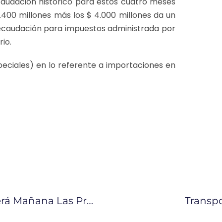
caudación histórico para estos cuatro meses
.400 millones más los $ 4.000 millones da un
 recaudación para impuestos administrada por
rio.
ciales) en lo referente a importaciones en
El Presidente Lenín Moreno Conocerá Mañana Las Propuestas De Los Sectores Productivos
Transp