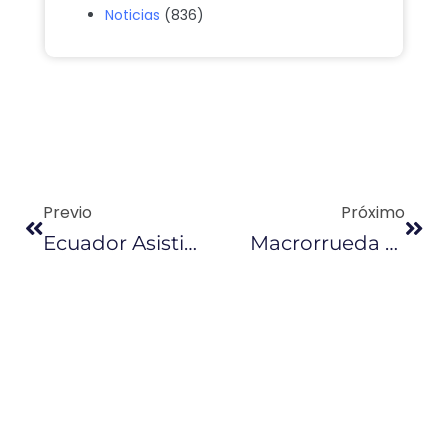
Noticias
(836)
Previo
Próximo
Ecuador Asistirá A Reunión De La Alianza Del Pacífico
Macrorrueda De Negocios Busca Ventas Por $ 300 Millones