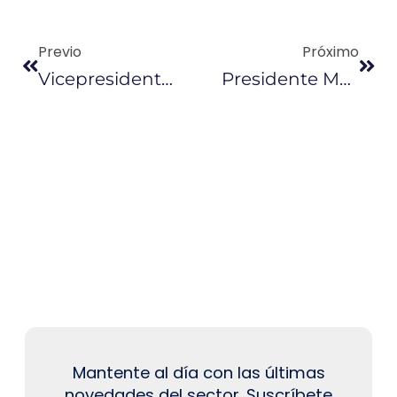
Previo
Próximo
Vicepresidente Sonnenholzner Reitera Que El IVA No Subirá
Presidente Moreno Destaca Apoyo Del BID En Desarrollo De Ecuador
Mantente al día con las últimas
novedades del sector. Suscríbete