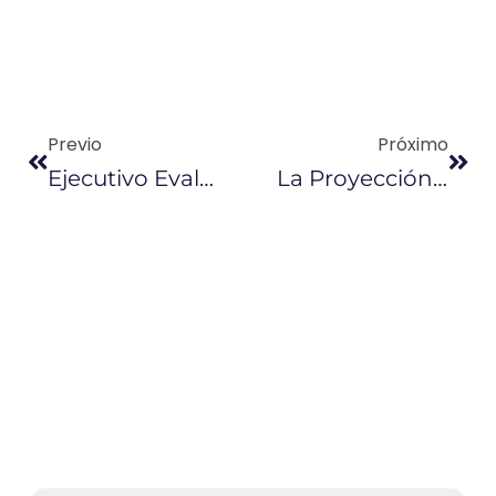
Previo
Próximo
Ejecutivo Evalúa Propuestas Para Revisión De Subsidios
La Proyección Del PIB Para 2018 Se Conocerá En Un Mes