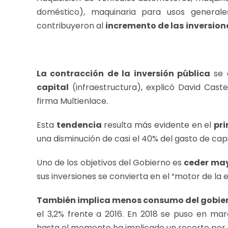
doméstico), maquinaria para usos generale
contribuyeron al
incremento de las
inversion
La contracción de la inversión pública
se 
capital
(infraestructura), explicó David Caste
firma Multienlace.
Esta
tendencia
resulta más evidente en el
pri
una disminución de casi el 40% del gasto de capi
Uno de los objetivos del Gobierno es
ceder may
sus inversiones se convierta en el “motor de la
También implica menos consumo del gobier
el 3,2% frente a 2016. En 2018 se puso en ma
hasta el momento ha implicado un recorte por 