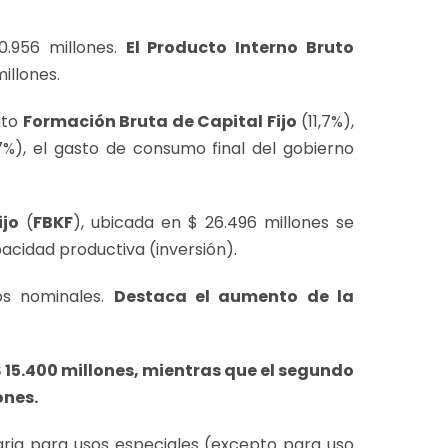
0.956 millones.
El Producto Interno Bruto
illones.
nto
Formación Bruta de Capital Fijo
(11,7%),
7%), el gasto de consumo final del gobierno
ijo
(
FBKF
), ubicada en $ 26.496 millones se
acidad productiva (inversión).
os nominales.
Destaca el aumento de la
 $ 15.400 millones, mientras que el segundo
ones.
aria para usos especiales (excepto para uso