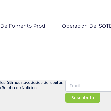
Asamblea Debatirá El Veto A La Ley De Fomento Productivo El Martes 7 De Agosto
 las últimas novedades del sector.
 Boletín de Noticias.
Suscríbete