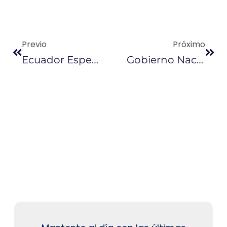
Previo
Próximo
Ecuador Espera Obtener $ 63 Millones Con Exportación De Crudo Local
Gobierno Nacional Firma El Pacto Por La Economía Circular