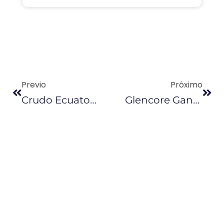
Previo
Próximo
Crudo Ecuatoriano Obtuvo Mejores Ofertas En Una Cuarta Venta ‘spot’
Glencore Ganó Venta ‘spot’ De Petroecuador