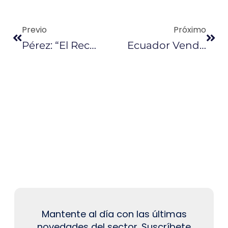
Previo
Próximo
Pérez: “El Recorte De La Producción De La OPEP No Es Un Mandato”
Ecuador Venderá Crudo A Perú De Forma Directa
Mantente al día con las últimas
novedades del sector. Suscríbete