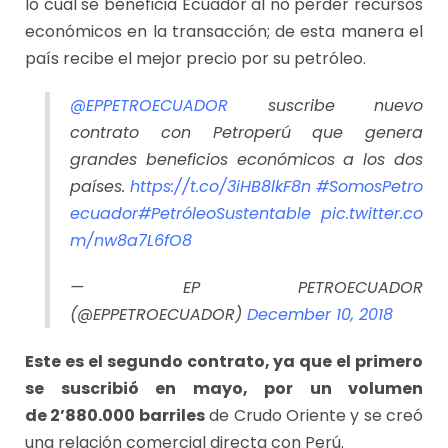
lo cual se beneficia Ecuador al no perder recursos
económicos en la transacción; de esta manera el
país recibe el mejor precio por su petróleo.
@EPPETROECUADOR
suscribe nuevo
contrato con Petroperú que genera
grandes beneficios económicos a los dos
países.
https://t.co/3iHB8lkF8n
#SomosPetro
ecuador
#PetróleoSustentable
pic.twitter.co
m/nw8a7L6fO8
— EP PETROECUADOR
(@EPPETROECUADOR)
December 10, 2018
Este es el segundo contrato, ya que el primero
se suscribió en mayo, por un volumen
de 2’880.000 barriles
de Crudo Oriente y se creó
una relación comercial directa con Perú.