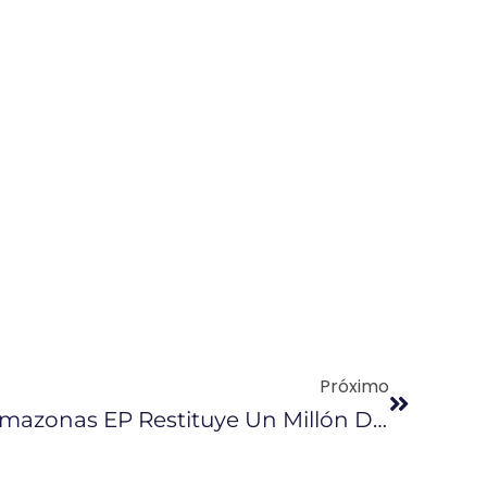
Próximo
Proyecto De Petroamazonas EP Restituye Un Millón De Metros Cúbicos De Suelo