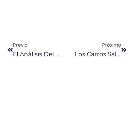
Previo
Próximo
El Análisis Del Salario Básico Se Pospuso Para El 27 De Diciembre
Los Carros Salen Del Bache Y Se Apuntan Mejores Ventas